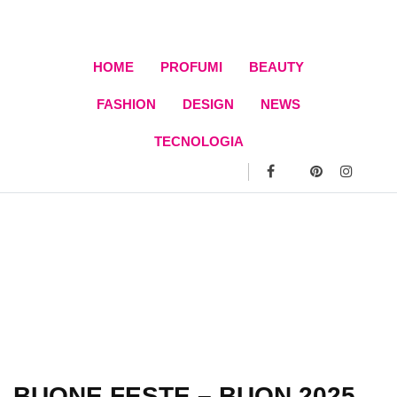
Skip
to
content
HOME
PROFUMI
BEAUTY
FASHION
DESIGN
NEWS
TECNOLOGIA
BUONE FESTE – BUON 2025