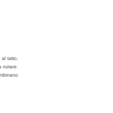
al tatto,
a notare.
combinano