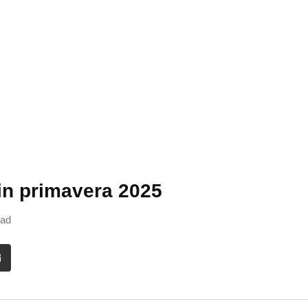
in primavera 2025
ead
it
Share
via
Email