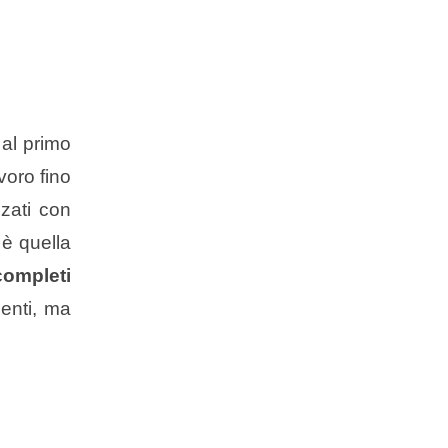
 al primo
voro fino
zzati con
 è quella
completi
enti, ma