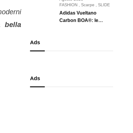
conquista il 2026
FASHION
,
Scarpe
,
SLIDE
moderni
Adidas Vueltano
Carbon BOA®: le
 bella
scarpe da ciclismo che
uniscono performance,
Ads
comfort e massima
precisione
Ads