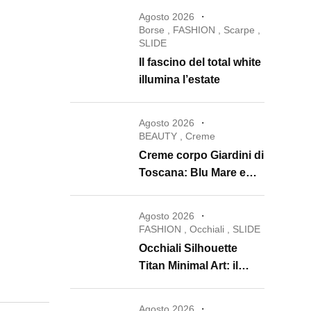
Agosto 2026
Borse
,
FASHION
,
Scarpe
,
SLIDE
Il fascino del total white
illumina l’estate
Agosto 2026
BEAUTY
,
Creme
Creme corpo Giardini di
Toscana: Blu Mare e
Oro e Miele trasformano
la skincare in un rituale
Agosto 2026
di lusso
FASHION
,
Occhiali
,
SLIDE
Occhiali Silhouette
Titan Minimal Art: il
ritorno dell’eyewear
minimalista che
Agosto 2026