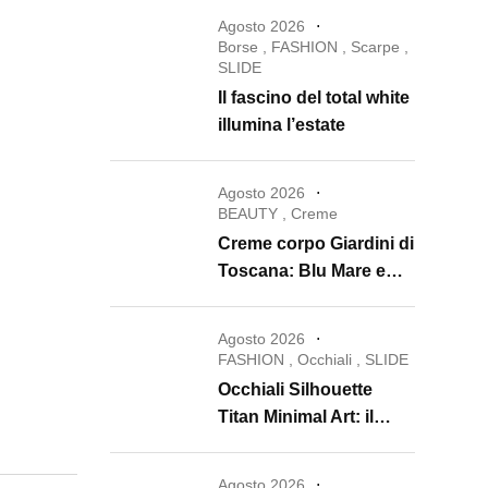
Agosto 2026
Borse
,
FASHION
,
Scarpe
,
SLIDE
Il fascino del total white
illumina l’estate
Agosto 2026
BEAUTY
,
Creme
Creme corpo Giardini di
Toscana: Blu Mare e
Oro e Miele trasformano
la skincare in un rituale
Agosto 2026
di lusso
FASHION
,
Occhiali
,
SLIDE
Occhiali Silhouette
Titan Minimal Art: il
ritorno dell’eyewear
minimalista che
Agosto 2026