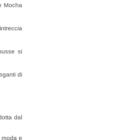
ve Mocha
intreccia
ousse si
eganti di
dotta dal
e, moda e