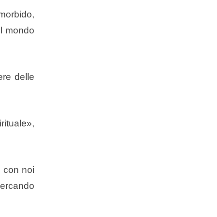
 morbido,
 il mondo
ere delle
ituale»,
e con noi
 cercando