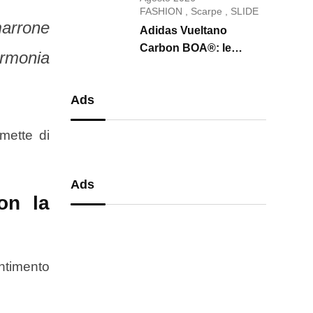
conquista il 2026
FASHION
,
Scarpe
,
SLIDE
marrone
Adidas Vueltano
Carbon BOA®: le
armonia
scarpe da ciclismo che
uniscono performance,
Ads
comfort e massima
precisione
omette di
Ads
on la
ntimento