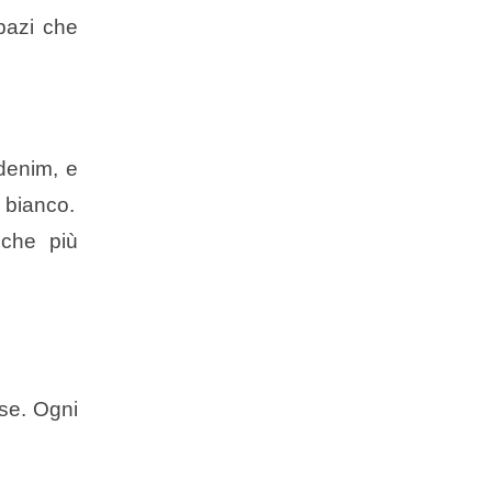
spazi che
denim, e
l bianco.
 che più
se. Ogni