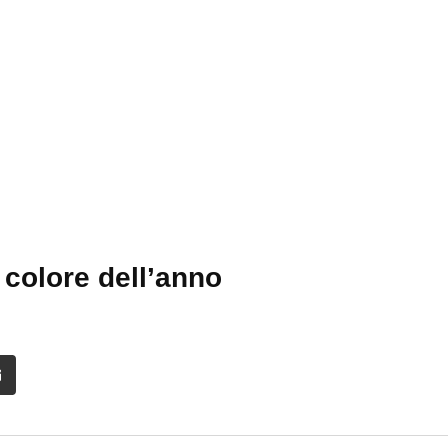
colore dell’anno
it
Share
via
Email