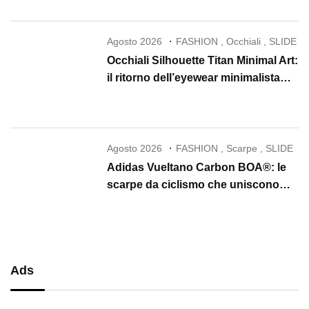
Agosto 2026
FASHION
,
Occhiali
,
SLIDE
Occhiali Silhouette Titan Minimal Art:
il ritorno dell’eyewear minimalista
che conquista il 2026
Agosto 2026
FASHION
,
Scarpe
,
SLIDE
Adidas Vueltano Carbon BOA®: le
scarpe da ciclismo che uniscono
performance, comfort e massima
precisione
Ads