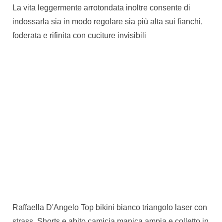
La vita leggermente arrotondata inoltre consente di
indossarla sia in modo regolare sia più alta sui fianchi,
foderata e rifinita con cuciture invisibili
Raffaella D'Angelo Top bikini bianco triangolo laser con
strass. Shorts e abito camicia manica ampia e colletto in