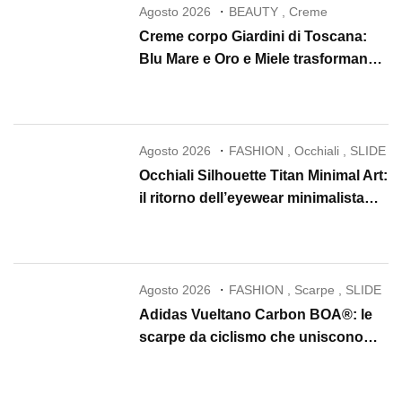
Agosto 2026
BEAUTY
,
Creme
Creme corpo Giardini di Toscana:
Blu Mare e Oro e Miele trasformano
la skincare in un rituale di lusso
Agosto 2026
FASHION
,
Occhiali
,
SLIDE
Occhiali Silhouette Titan Minimal Art:
il ritorno dell’eyewear minimalista
che conquista il 2026
Agosto 2026
FASHION
,
Scarpe
,
SLIDE
Adidas Vueltano Carbon BOA®: le
scarpe da ciclismo che uniscono
performance, comfort e massima
precisione