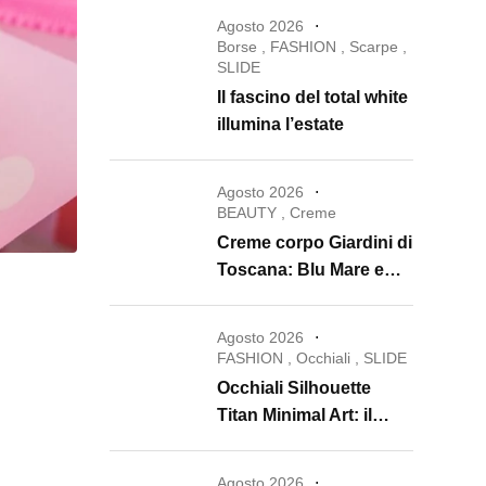
Agosto 2026
Borse
,
FASHION
,
Scarpe
,
SLIDE
Il fascino del total white
illumina l’estate
Agosto 2026
BEAUTY
,
Creme
Creme corpo Giardini di
Toscana: Blu Mare e
Oro e Miele trasformano
la skincare in un rituale
Agosto 2026
di lusso
FASHION
,
Occhiali
,
SLIDE
Occhiali Silhouette
Titan Minimal Art: il
ritorno dell’eyewear
minimalista che
Agosto 2026