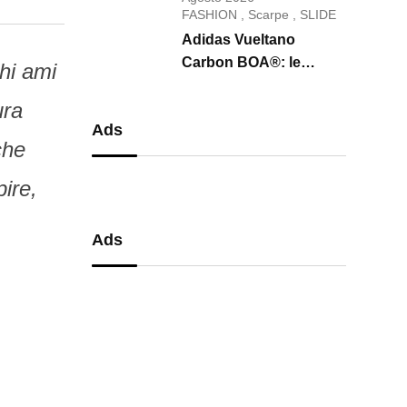
conquista il 2026
FASHION
,
Scarpe
,
SLIDE
Adidas Vueltano
Carbon BOA®: le
chi ami
scarpe da ciclismo che
ura
uniscono performance,
Ads
comfort e massima
che
precisione
pire,
Ads