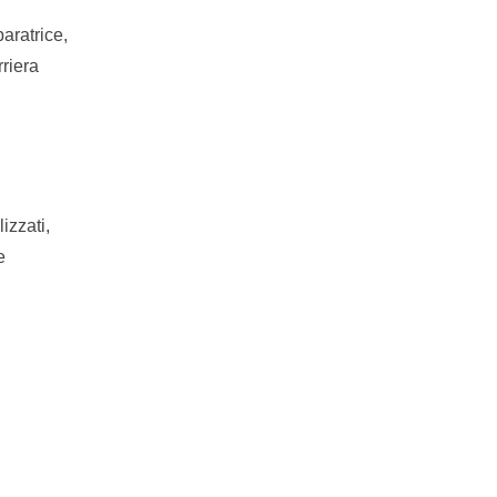
aratrice,
rriera
izzati,
e