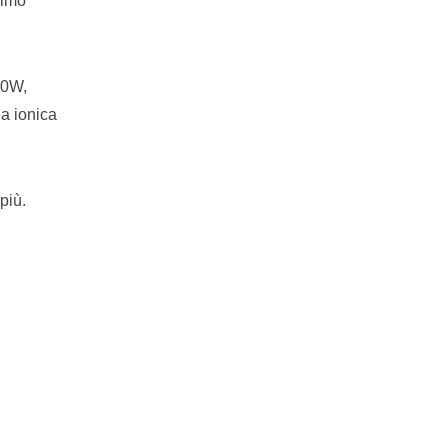
simo
00W,
ia ionica
più.