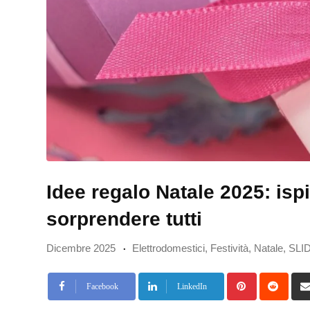
Idee regalo Natale 2025: ispi
sorprendere tutti
Dicembre 2025
Elettrodomestici
,
Festività
,
Natale
,
SLI
Pinterest
Redd
Facebook
LinkedIn