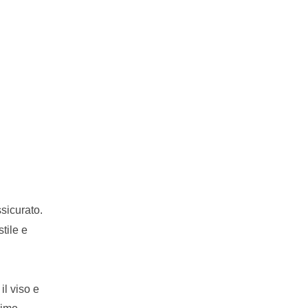
ssicurato.
tile e
il viso e