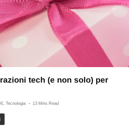
razioni tech (e non solo) per
DE
,
Tecnologia
13 Mins Read
it
Share
via