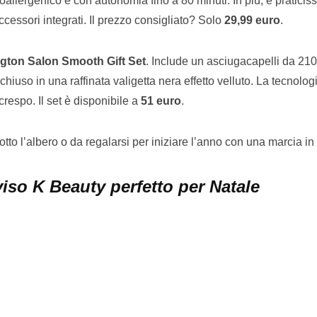
poallergenico e con autonomia fino a 80 minuti. In più, è praticis
cessori integrati. Il prezzo consigliato? Solo
29,99 euro
.
gton Salon Smooth Gift Set
. Include un asciugacapelli da 21
chiuso in una raffinata valigetta nera effetto velluto. La tecnolog
crespo. Il set è disponibile a
51 euro
.
 sotto l’albero o da regalarsi per iniziare l’anno con una marcia in 
viso K Beauty perfetto per Natale