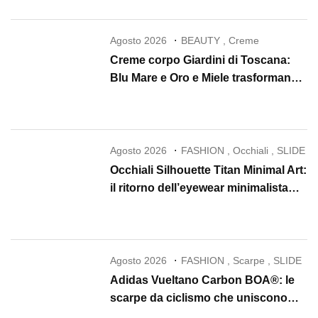
Agosto 2026
BEAUTY
,
Creme
Creme corpo Giardini di Toscana:
Blu Mare e Oro e Miele trasformano
la skincare in un rituale di lusso
Agosto 2026
FASHION
,
Occhiali
,
SLIDE
Occhiali Silhouette Titan Minimal Art:
il ritorno dell’eyewear minimalista
che conquista il 2026
Agosto 2026
FASHION
,
Scarpe
,
SLIDE
Adidas Vueltano Carbon BOA®: le
scarpe da ciclismo che uniscono
performance, comfort e massima