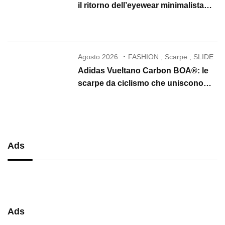
il ritorno dell’eyewear minimalista
che conquista il 2026
Agosto 2026
FASHION
,
Scarpe
,
SLIDE
Adidas Vueltano Carbon BOA®: le
scarpe da ciclismo che uniscono
performance, comfort e massima
precisione
Ads
Ads