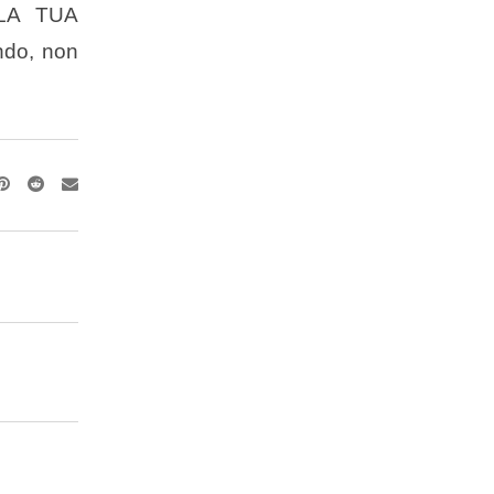
 LA TUA
ndo, non
Pinterest
Reddit
Share
via
Email