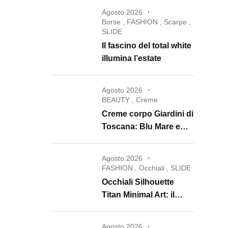
Agosto 2026
Borse
,
FASHION
,
Scarpe
,
SLIDE
Il fascino del total white
illumina l’estate
Agosto 2026
BEAUTY
,
Creme
Creme corpo Giardini di
Toscana: Blu Mare e
Oro e Miele trasformano
la skincare in un rituale
Agosto 2026
di lusso
FASHION
,
Occhiali
,
SLIDE
Occhiali Silhouette
Titan Minimal Art: il
ritorno dell’eyewear
minimalista che
Agosto 2026