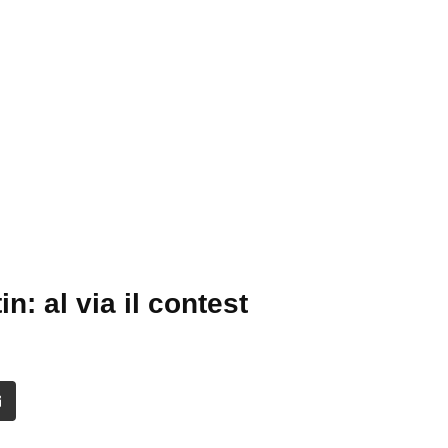
n: al via il contest
it
Share
via
Email