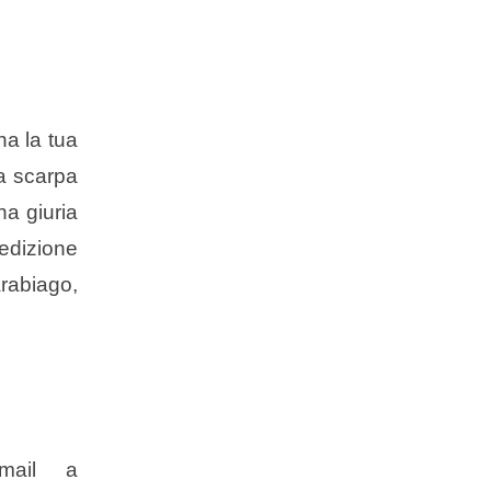
na la tua
na scarpa
na giuria
’edizione
arabiago,
 mail a