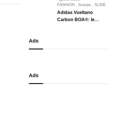
conquista il 2026
FASHION
,
Scarpe
,
SLIDE
Adidas Vueltano
Carbon BOA®: le
scarpe da ciclismo che
uniscono performance,
Ads
comfort e massima
precisione
Ads