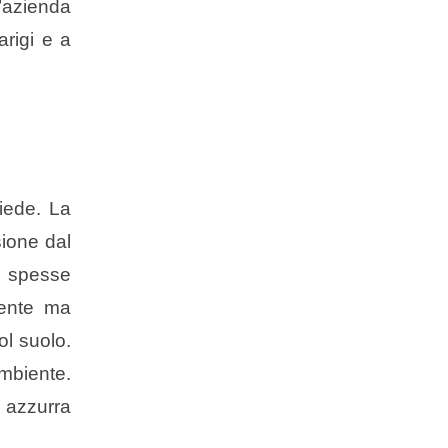
l’azienda
arigi e a
iede. La
sione dal
no spesse
tente ma
ol suolo.
ambiente.
 azzurra