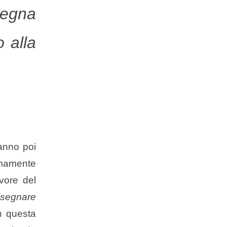
segna
o alla
anno poi
emamente
vore del
segnare
n questa