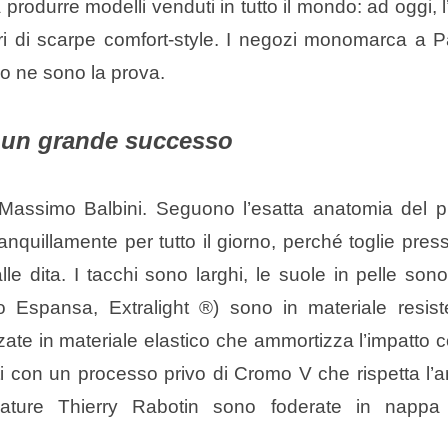
 produrre modelli venduti in tutto il mondo: ad oggi, 
ri di scarpe comfort-style. I negozi monomarca a P
o ne sono la prova.
di un grande successo
Massimo Balbini. Seguono l’esatta anatomia del p
quillamente per tutto il giorno, perché toglie pres
lle dita. I tacchi sono larghi, le suole in pelle so
ro Espansa, Extralight ®) sono in materiale resis
zate in materiale elastico che ammortizza l’impatto c
ti con un processo privo di Cromo V che rispetta l’
calzature Thierry Rabotin sono foderate in nappa