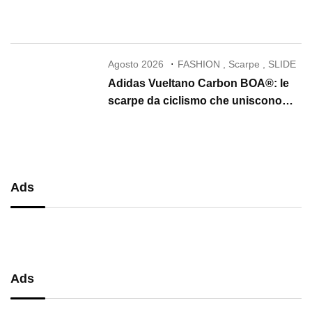
che conquista il 2026
Agosto 2026
FASHION
,
Scarpe
,
SLIDE
Adidas Vueltano Carbon BOA®: le
scarpe da ciclismo che uniscono
performance, comfort e massima
precisione
Ads
Ads