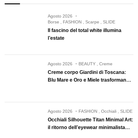
Agosto 2026
Borse
,
FASHION
,
Scarpe
,
SLIDE
Il fascino del total white illumina
l’estate
Agosto 2026
BEAUTY
,
Creme
Creme corpo Giardini di Toscana:
Blu Mare e Oro e Miele trasformano
la skincare in un rituale di lusso
Agosto 2026
FASHION
,
Occhiali
,
SLIDE
Occhiali Silhouette Titan Minimal Art:
il ritorno dell’eyewear minimalista
che conquista il 2026