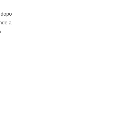
e dopo
ende a
a