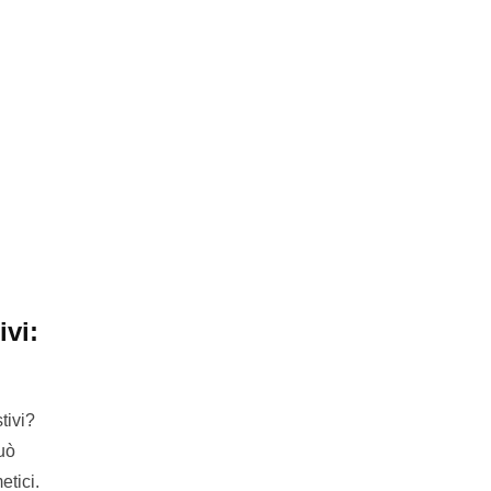
vi:
tivi?
uò
etici.