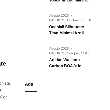
Toscana: Blu Mare e
Oro e Miele trasformano
la skincare in un rituale
Agosto 2026
di lusso
FASHION
,
Occhiali
,
SLIDE
Occhiali Silhouette
Titan Minimal Art: il
ritorno dell’eyewear
minimalista che
Agosto 2026
conquista il 2026
FASHION
,
Scarpe
,
SLIDE
Adidas Vueltano
ate
Carbon BOA®: le
scarpe da ciclismo che
uniscono performance,
gonista
Ads
comfort e massima
a
precisione
. Con