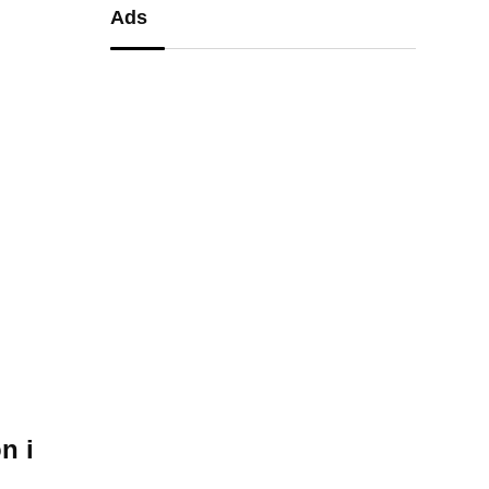
Ads
n i