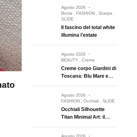
Agosto 2026
Borse
,
FASHION
,
Scarpe
,
SLIDE
Il fascino del total white
illumina l’estate
Agosto 2026
BEAUTY
,
Creme
Creme corpo Giardini di
Toscana: Blu Mare e
mato
Oro e Miele trasformano
la skincare in un rituale
Agosto 2026
di lusso
FASHION
,
Occhiali
,
SLIDE
Occhiali Silhouette
Titan Minimal Art: il
ritorno dell’eyewear
minimalista che
Agosto 2026