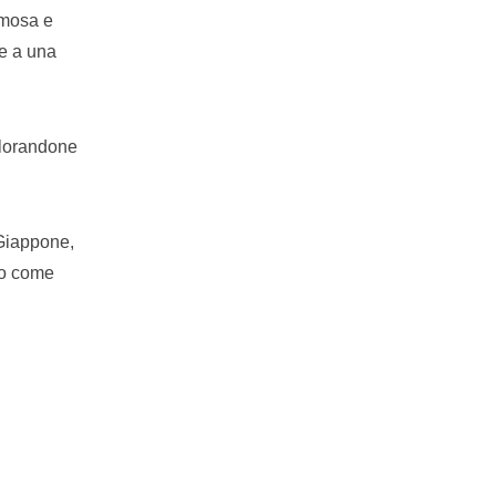
remosa e
te a una
plorandone
 Giappone,
gno come