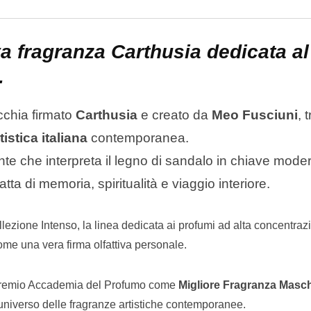
Email
a fragranza Carthusia dedicata al
.
cchia firmato
Carthusia
e creato da
Meo Fusciuni
, t
istica italiana
contemporanea.
te che interpreta il legno di sandalo in chiave mode
ta di memoria, spiritualità e viaggio interiore.
lezione Intenso, la linea dedicata ai profumi ad alta concentraz
ome una vera firma olfattiva personale.
l Premio Accademia del Profumo come
Migliore Fragranza Masc
’universo delle fragranze artistiche contemporanee.