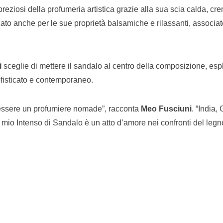
preziosi della profumeria artistica grazie alla sua scia calda, c
zzato anche per le sue proprietà balsamiche e rilassanti, associa
i
sceglie di mettere il sandalo al centro della composizione, es
sofisticato e contemporaneo.
o essere un profumiere nomade”, racconta
Meo Fusciuni
. “India,
. Il mio Intenso di Sandalo è un atto d’amore nei confronti del le