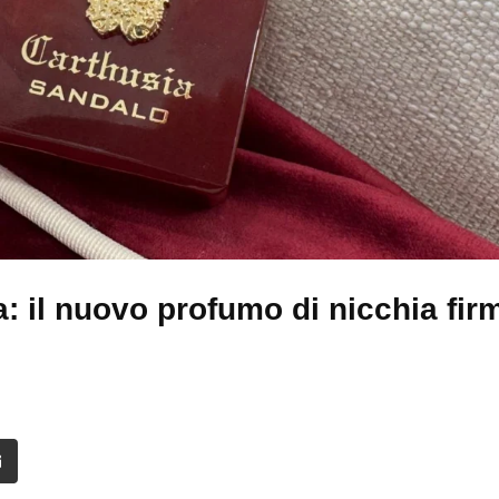
: il nuovo profumo di nicchia fir
it
Share
via