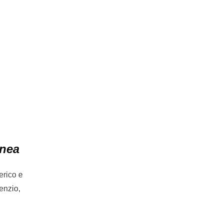
anea
erico e
enzio,