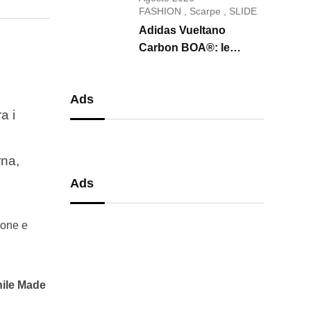
conquista il 2026
FASHION
,
Scarpe
,
SLIDE
Adidas Vueltano
Carbon BOA®: le
scarpe da ciclismo che
uniscono performance,
Ads
comfort e massima
ra i
precisione
rna,
Ads
ione e
hile Made