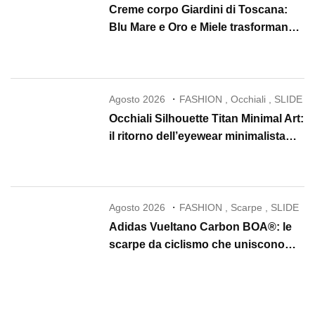
Creme corpo Giardini di Toscana:
Blu Mare e Oro e Miele trasformano
la skincare in un rituale di lusso
Agosto 2026
FASHION
,
Occhiali
,
SLIDE
Occhiali Silhouette Titan Minimal Art:
il ritorno dell’eyewear minimalista
che conquista il 2026
Agosto 2026
FASHION
,
Scarpe
,
SLIDE
Adidas Vueltano Carbon BOA®: le
scarpe da ciclismo che uniscono
performance, comfort e massima
precisione