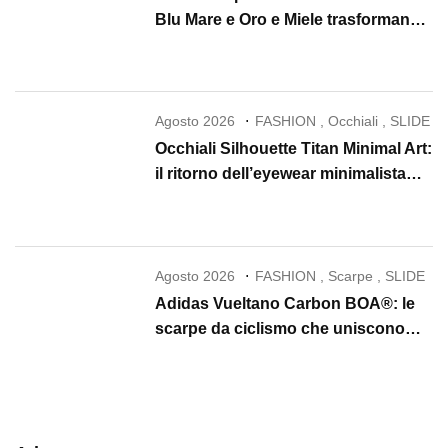
Blu Mare e Oro e Miele trasformano
la skincare in un rituale di lusso
Agosto 2026
FASHION
,
Occhiali
,
SLIDE
Occhiali Silhouette Titan Minimal Art:
il ritorno dell’eyewear minimalista
che conquista il 2026
Agosto 2026
FASHION
,
Scarpe
,
SLIDE
Adidas Vueltano Carbon BOA®: le
scarpe da ciclismo che uniscono
performance, comfort e massima
precisione