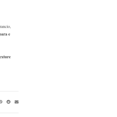
rancio,
para e
exture
Pinterest
Reddit
Share
via
Email