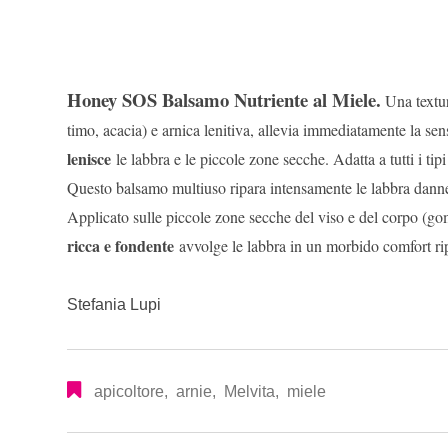
Honey SOS Balsamo Nutriente al Miele.
Una textur
timo, acacia) e arnica lenitiva, allevia immediatamente la sen
lenisce
le labbra e le piccole zone secche. Adatta a tutti i tip
Questo balsamo multiuso ripara intensamente le labbra danne
Applicato sulle piccole zone secche del viso e del corpo (gom
ricca e fondente
avvolge le labbra in un morbido comfort ripa
Stefania Lupi
apicoltore
,
arnie
,
Melvita
,
miele