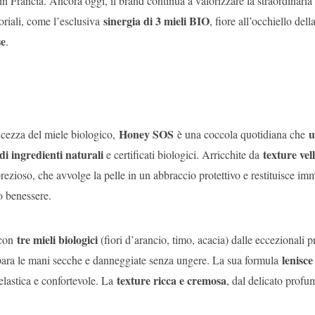
 Francia. Ancora oggi, il brand continua a valorizzare la straordinaria
sinergia di 3 mieli BIO
soriali, come l’esclusiva
, fiore all’occhiello del
se
.
Honey SOS
u
olcezza del miele biologico,
è una coccola quotidiana che
i ingredienti naturali
texture vel
e certificati biologici. Arricchite da
rezioso, che avvolge la pelle in un abbraccio protettivo e restituisce im
 benessere.
tre mieli biologici
con
(fiori d’arancio, timo, acacia) dalle eccezionali p
lenisce
e ripara le mani secche e danneggiate senza ungere. La sua formula
texture ricca e cremosa
 elastica e confortevole. La
, dal delicato profu