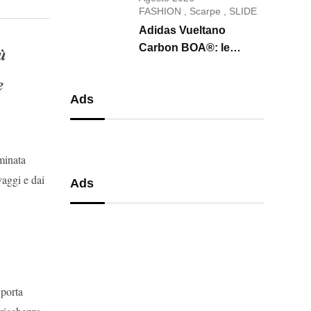
conquista il 2026
FASHION
,
Scarpe
,
SLIDE
Adidas Vueltano
Carbon BOA®: le
ù
scarpe da ciclismo che
e
uniscono performance,
Ads
comfort e massima
precisione
aminata
vaggi e dai
Ads
 porta