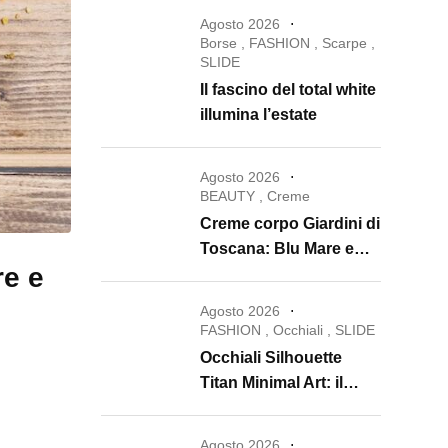
Agosto 2026
Borse
,
FASHION
,
Scarpe
,
SLIDE
Il fascino del total white
illumina l’estate
Agosto 2026
BEAUTY
,
Creme
Creme corpo Giardini di
Toscana: Blu Mare e
re e
Oro e Miele trasformano
la skincare in un rituale
Agosto 2026
di lusso
FASHION
,
Occhiali
,
SLIDE
Occhiali Silhouette
Titan Minimal Art: il
ritorno dell’eyewear
minimalista che
Agosto 2026