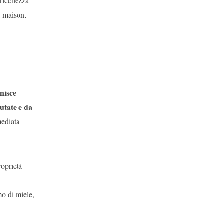
 ricchezza
la maison,
nisce
lutate e da
mediata
roprietà
mo di miele,