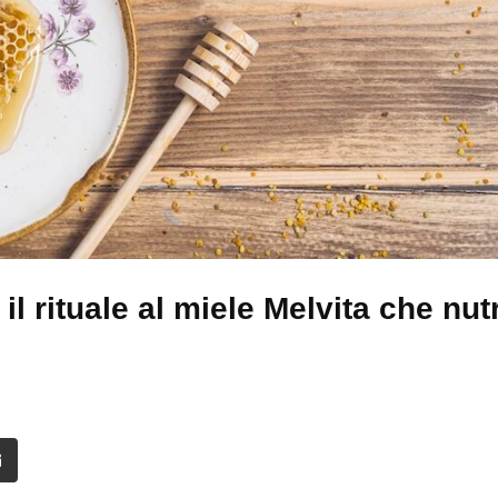
il rituale al miele Melvita che nut
it
Share
via