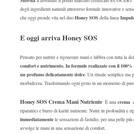
Melvita
a diventare il primo marchio certificato ECOCERT in
degli ingredienti naturali attraverso formule innovative e sen
Honey SOS
Impul
che oggi prende vita nel duo
della linea
E oggi arriva Honey SOS
Pensato per nutrire e rigenerare mani e labbra con tutta la d
comfort e nutrimento. In formule realizzate con il 100% d
un profumo delicatamente dolce
. Un rituale semplice ma p
morbidezza. Trasformando ogni gesto in un momento di puro
Honey SOS Crema Mani Nutriente
crema
È una
riparatrici e burro di karité nutriente. Nutre in profondità 
immediatamente
le sensazioni di fastidio, per una pelle più
avvolge le mani in una sensazione di comfort.