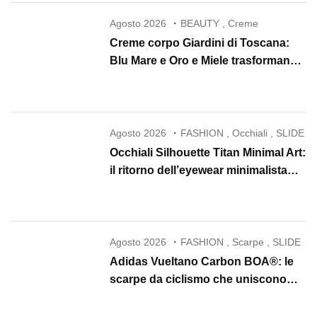
Agosto 2026
BEAUTY
,
Creme
Creme corpo Giardini di Toscana:
Blu Mare e Oro e Miele trasformano
la skincare in un rituale di lusso
Agosto 2026
FASHION
,
Occhiali
,
SLIDE
Occhiali Silhouette Titan Minimal Art:
il ritorno dell’eyewear minimalista
che conquista il 2026
Agosto 2026
FASHION
,
Scarpe
,
SLIDE
Adidas Vueltano Carbon BOA®: le
scarpe da ciclismo che uniscono
performance, comfort e massima
precisione