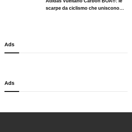
Adidas Vueltano Carbon BOA®: le
scarpe da ciclismo che uniscono
performance, comfort e massima
precisione
Ads
Ads