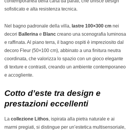
contemporanea della carta da parati, che unisce design
sofisticato e alta resistenza tecnica.
Nel bagno padronale della villa,
lastre 100×300 cm
nei
decori
Ballerina
e
Blanc
creano una scenografia luminosa
e raffinata. Al piano terra, il bagno ospiti è impreziosito dal
decoro Fleur (50×100 cm), abbinato a una finitura neutra
coordinata, che valorizza lo spazio con un gioco elegante
di texture e contrasti, creando un ambiente contemporaneo
e accogliente.
Cotto d’este tra design e
prestazioni eccellenti
La
collezione Lithos
, ispirata alla pietra naturale e ai
marmi pregiati, si distingue per un’estetica multisensoriale,