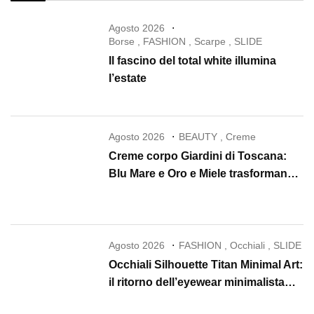
Agosto 2026
Borse
,
FASHION
,
Scarpe
,
SLIDE
Il fascino del total white illumina
l’estate
Agosto 2026
BEAUTY
,
Creme
Creme corpo Giardini di Toscana:
Blu Mare e Oro e Miele trasformano
la skincare in un rituale di lusso
Agosto 2026
FASHION
,
Occhiali
,
SLIDE
Occhiali Silhouette Titan Minimal Art:
il ritorno dell’eyewear minimalista
che conquista il 2026