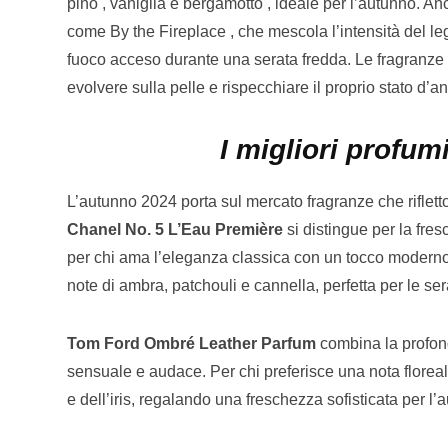
pino , vaniglia e bergamotto , ideale per l’autunno. A
come By the Fireplace , che mescola l’intensità del leg
fuoco acceso durante una serata fredda. Le fragranze 
evolvere sulla pelle e rispecchiare il proprio stato d’a
I migliori profum
L’autunno 2024 porta sul mercato fragranze che rifletton
Chanel No. 5 L’Eau Première
si distingue per la fre
per chi ama l’eleganza classica con un tocco modern
note di ambra, patchouli e cannella, perfetta per le ser
Tom Ford Ombré Leather Parfum
combina la profond
sensuale e audace. Per chi preferisce una nota florea
e dell’iris, regalando una freschezza sofisticata per l’