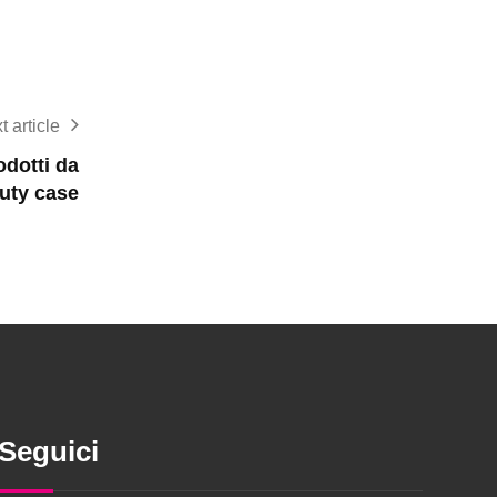
t article
odotti da
auty case
Seguici