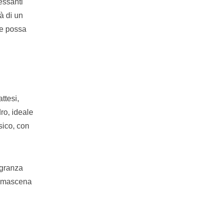
essanti
à di un
he possa
ttesi,
ro, ideale
sico, con
agranza
 damascena