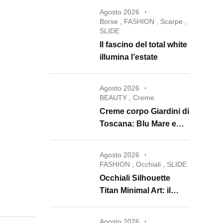
Agosto 2026
Borse
,
FASHION
,
Scarpe
,
SLIDE
Il fascino del total white
illumina l’estate
Agosto 2026
BEAUTY
,
Creme
Creme corpo Giardini di
Toscana: Blu Mare e
Oro e Miele trasformano
la skincare in un rituale
Agosto 2026
di lusso
FASHION
,
Occhiali
,
SLIDE
Occhiali Silhouette
Titan Minimal Art: il
ritorno dell’eyewear
minimalista che
Agosto 2026