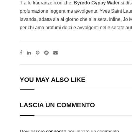
Tra le fragranze iconiche,
Byredo Gypsy Water
si dis
profumazione leggera ma avvolgente. Yves Saint Laure
lavanda, adatta sia al giorno che alla sera. Infine, 
per chi ama profumi dolci e avvolgenti nelle serate aut
Pinterest
Reddit
Share
via
Email
YOU MAY ALSO LIKE
LASCIA UN COMMENTO
Devi essere
connesso
per inviare un commento.