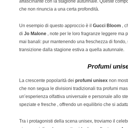
affascinante con la stagione autunnale. Queste compo
che non rinuncia a una certa profondità.
Un esempio di questo approccio è il
Gucci Bloom
, c
di
Jo Malone
, note per le loro fragranze leggere ma pe
mai banali: pur mantenendo una freschezza di fondo, 
transizione dalla stagione estiva a quella autunnale.
Profumi unise
La crescente popolarità dei
profumi unisex
non mostra
che non segua le divisioni tradizionali tra profumi masc
un’esperienza olfattiva universale e personale allo s
speziate e fresche , offrendo un equilibrio che si adat
Tra i protagonisti della scena unisex, troviamo il cele