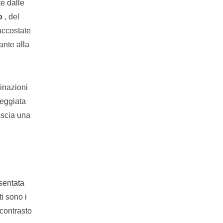
e dalle
o
, del
accostate
ante alla
inazioni
seggiata
ascia una
sentata
i sono i
 contrasto