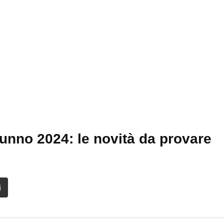
autunno 2024: le novità da provare
it
Share
via
Email