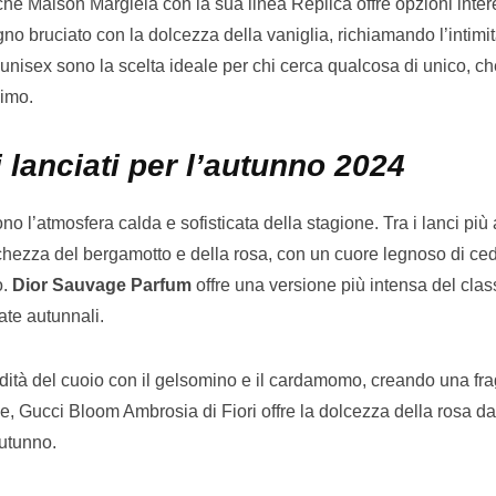
nche Maison Margiela con la sua linea Replica offre opzioni inter
no bruciato con la dolcezza della vaniglia, richiamando l’intimit
unisex sono la scelta ideale per chi cerca qualcosa di unico, c
nimo.
i lanciati per l’autunno 2024
o l’atmosfera calda e sofisticata della stagione. Tra i lanci più a
schezza del bergamotto e della rosa, con un cuore legnoso di ced
o.
Dior Sauvage Parfum
offre una versione più intensa del clas
ate autunnali.
ità del cuoio con il gelsomino e il cardamomo, creando una fr
le, Gucci Bloom Ambrosia di Fiori offre la dolcezza della rosa
autunno.