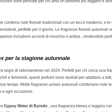
sizioni sono pensate per chi ama un profumo più leggero e ari
he combina note floreali tradizionali con un tocco moderno, o le
rsistenti, perfette per il giorno. Le fragranze floreali autunnali
spesso includono accenti di muschio o ambra , rendendole perfe
x per la stagione autunnale
 segni di rallentamento nel 2024. Perfetti per chi cerca una fr
hili e femminili, questi profumi sono studiati per adattarsi a tutt
tesso tempo. Molte fragranze unisex autunnali combinano note l
ta a ogni occasione.
bre
Gypsy Water di Byredo
, una fragranza eterea e leggera con