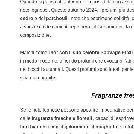
Quando si pensa all’autunno, è impossibile non associ
note legnose . Questo autunno 2024, i profumi più des
cedro
e del
patchouli
, note che esprimono solidità, 
a spezie calde come il pepe nero , il cardamomo , la c
composizione.
Marchi come
Dior con il suo celebre Sauvage Elixir
in modo moderno, offrendo profumi che evocano l’atm
nei boschi autunnali. Questi profumi sono ideali per l
scia memorabile.
Fragranze fres
Se le note legnose possono apparire impegnative per
dalle
fragranze fresche e floreali
, capaci di esprimer
fiori bianchi
come il
gelsomino
, il
mughetto
e la
tu