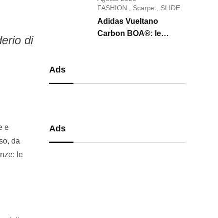
conquista il 2026
FASHION
,
Scarpe
,
SLIDE
Adidas Vueltano
Carbon BOA®: le
erio di
scarpe da ciclismo che
uniscono performance,
Ads
comfort e massima
precisione
e e
Ads
sso, da
nze: le