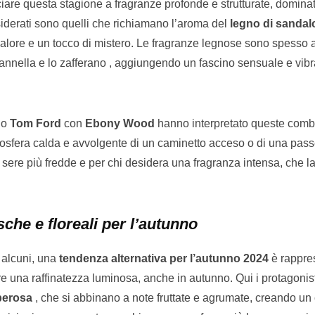
are questa stagione a fragranze profonde e strutturate, dominat
iderati sono quelli che richiamano l’aroma del
legno di sandal
calore e un tocco di mistero. Le fragranze legnose sono spesso 
annella e lo zafferano , aggiungendo un fascino sensuale e vibr
o
Tom Ford
con
Ebony Wood
hanno interpretato queste comb
osfera calda e avvolgente di un caminetto acceso o di una pas
e sere più fredde e per chi desidera una fragranza intensa, che l
che e floreali per l’autunno
 alcuni, una
tendenza alternativa per l’autunno 2024
è rappre
e una raffinatezza luminosa, anche in autunno. Qui i protagonist
berosa
, che si abbinano a note fruttate e agrumate, creando un