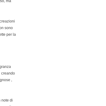
oso, ma
 creazioni
 non sono
tte per la
agranza
i, creando
egnose ,
 note di