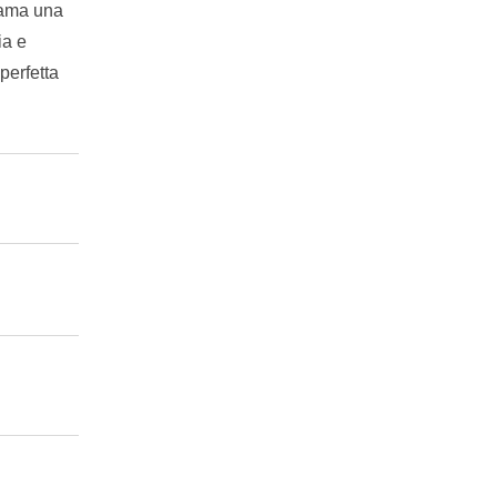
i ama una
ia e
perfetta