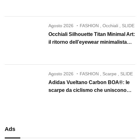
la skincare in un rituale di lusso
Agosto 2026
FASHION
,
Occhiali
,
SLIDE
Occhiali Silhouette Titan Minimal Art:
il ritorno dell’eyewear minimalista
che conquista il 2026
Agosto 2026
FASHION
,
Scarpe
,
SLIDE
Adidas Vueltano Carbon BOA®: le
scarpe da ciclismo che uniscono
performance, comfort e massima
precisione
Ads