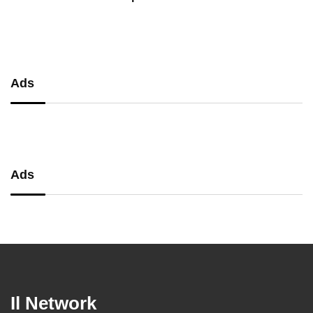
performance, comfort e massima
precisione
Ads
Ads
Il Network