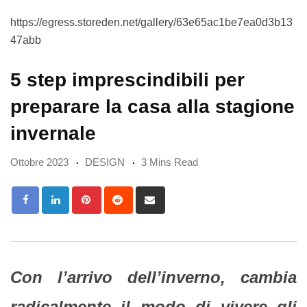
https://egress.storeden.net/gallery/63e65ac1be7ea0d3b13
47abb
5 step imprescindibili per
preparare la casa alla stagione
invernale
Ottobre 2023
DESIGN
3 Mins Read
Pinterest
Reddit
Share
via
Email
Con l’arrivo dell’inverno, cambia
radicalmente il modo di vivere gli