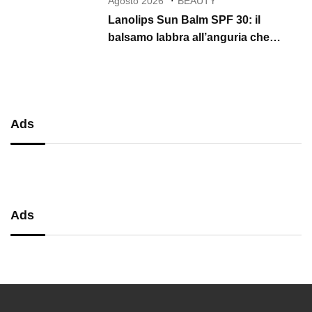
Agosto 2026
BEAUTY
Lanolips Sun Balm SPF 30: il
balsamo labbra all’anguria che
protegge, idrata e illumina per tutta
l’estate
Ads
Ads