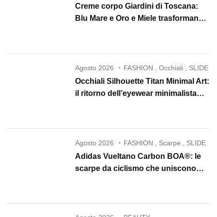
Creme corpo Giardini di Toscana:
Blu Mare e Oro e Miele trasformano
la skincare in un rituale di lusso
Agosto 2026
FASHION
,
Occhiali
,
SLIDE
Occhiali Silhouette Titan Minimal Art:
il ritorno dell’eyewear minimalista
che conquista il 2026
Agosto 2026
FASHION
,
Scarpe
,
SLIDE
Adidas Vueltano Carbon BOA®: le
scarpe da ciclismo che uniscono
performance, comfort e massima
precisione