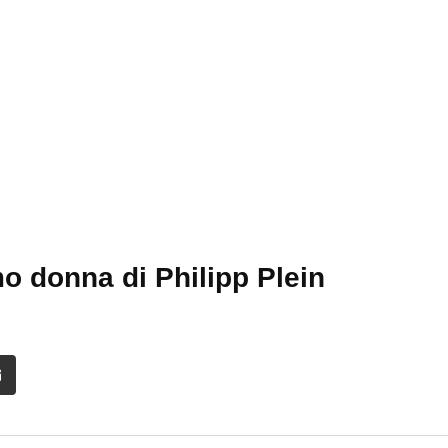
mo donna di Philipp Plein
it
Share
via
Email