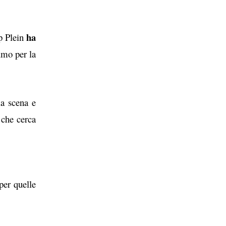
ha
p Plein
umo per la
la scena e
 che cerca
per quelle