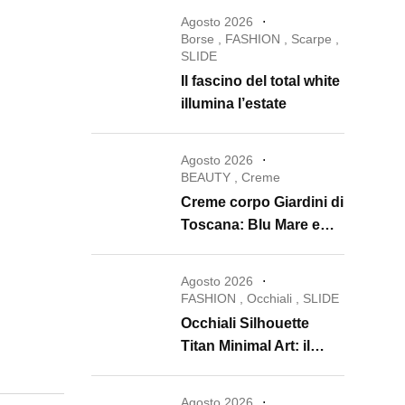
Agosto 2026
Borse
,
FASHION
,
Scarpe
,
SLIDE
Il fascino del total white
illumina l’estate
Agosto 2026
BEAUTY
,
Creme
Creme corpo Giardini di
Toscana: Blu Mare e
Oro e Miele trasformano
la skincare in un rituale
Agosto 2026
di lusso
FASHION
,
Occhiali
,
SLIDE
Occhiali Silhouette
Titan Minimal Art: il
ritorno dell’eyewear
minimalista che
Agosto 2026