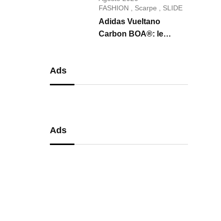
conquista il 2026
FASHION
,
Scarpe
,
SLIDE
Adidas Vueltano
Carbon BOA®: le
scarpe da ciclismo che
uniscono performance,
Ads
comfort e massima
precisione
Ads