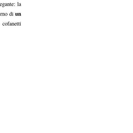
egante: la
un
terno di
 cofanetti