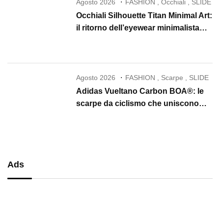
Agosto 2026
FASHION
,
Occhiali
,
SLIDE
Occhiali Silhouette Titan Minimal Art:
il ritorno dell’eyewear minimalista
che conquista il 2026
Agosto 2026
FASHION
,
Scarpe
,
SLIDE
Adidas Vueltano Carbon BOA®: le
scarpe da ciclismo che uniscono
performance, comfort e massima
precisione
Ads