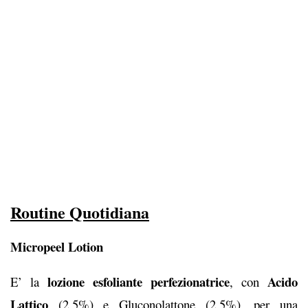
Routine Quotidiana
Micropeel Lotion
lozione esfoliante perfezionatrice
Acido
E’ la
, con
Lattico
(2,5%) e Gluconolattone (2,5%), per una