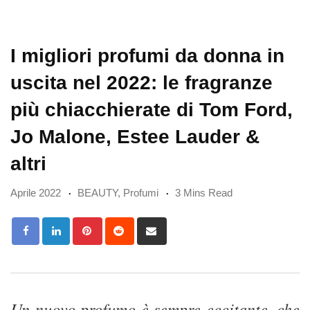
I migliori profumi da donna in
uscita nel 2022: le fragranze
più chiacchierate di Tom Ford,
Jo Malone, Estee Lauder &
altri
Aprile 2022
BEAUTY
,
Profumi
3 Mins Read
Pinterest
Reddit
Share
via
Email
Un nuovo profumo è sempre eccitante, che