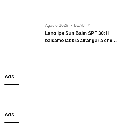
performance, comfort e massima
precisione
Agosto 2026
BEAUTY
Lanolips Sun Balm SPF 30: il
balsamo labbra all’anguria che
protegge, idrata e illumina per tutta
l’estate
Ads
Ads