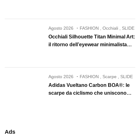
la skincare in un rituale di lusso
Agosto 2026
FASHION
,
Occhiali
,
SLIDE
Occhiali Silhouette Titan Minimal Art:
il ritorno dell’eyewear minimalista
che conquista il 2026
Agosto 2026
FASHION
,
Scarpe
,
SLIDE
Adidas Vueltano Carbon BOA®: le
scarpe da ciclismo che uniscono
performance, comfort e massima
precisione
Ads