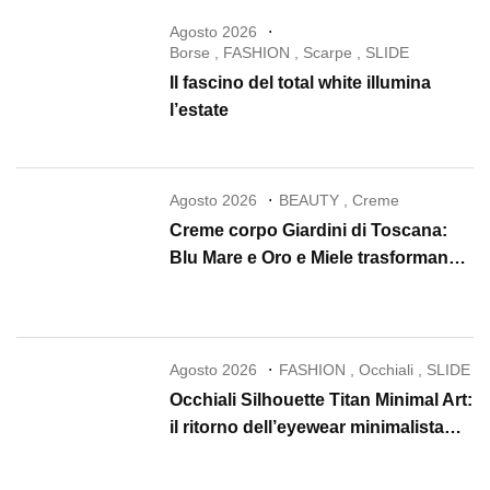
Agosto 2026
Borse
,
FASHION
,
Scarpe
,
SLIDE
Il fascino del total white illumina
l’estate
Agosto 2026
BEAUTY
,
Creme
Creme corpo Giardini di Toscana:
Blu Mare e Oro e Miele trasformano
la skincare in un rituale di lusso
Agosto 2026
FASHION
,
Occhiali
,
SLIDE
Occhiali Silhouette Titan Minimal Art:
il ritorno dell’eyewear minimalista
che conquista il 2026