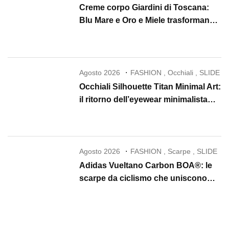
Creme corpo Giardini di Toscana:
Blu Mare e Oro e Miele trasformano
la skincare in un rituale di lusso
Agosto 2026
FASHION
,
Occhiali
,
SLIDE
Occhiali Silhouette Titan Minimal Art:
il ritorno dell’eyewear minimalista
che conquista il 2026
Agosto 2026
FASHION
,
Scarpe
,
SLIDE
Adidas Vueltano Carbon BOA®: le
scarpe da ciclismo che uniscono
performance, comfort e massima
precisione