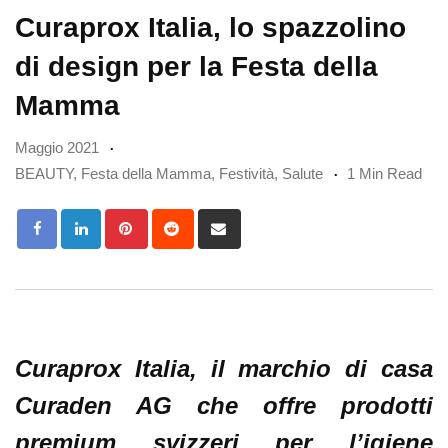
Curaprox Italia, lo spazzolino
di design per la Festa della
Mamma
Maggio 2021
BEAUTY
,
Festa della Mamma
,
Festività
,
Salute
1 Min Read
Pinterest
Reddit
Share
via
Email
Curaprox Italia,
il marchio di casa
Curaden AG che
offre prodotti
premium svizzeri per l’igiene