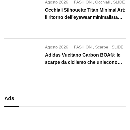
Agosto 2026
FASHION
,
Occhiali
,
SLIDE
Occhiali Silhouette Titan Minimal Art:
il ritorno dell’eyewear minimalista
che conquista il 2026
Agosto 2026
FASHION
,
Scarpe
,
SLIDE
Adidas Vueltano Carbon BOA®: le
scarpe da ciclismo che uniscono
performance, comfort e massima
precisione
Ads