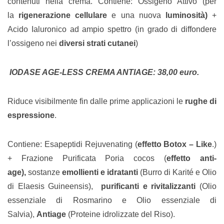
contenuti nella crema. Contiene: Ossigeno Attivo (per
la
rigenerazione cellulare
e una nuova
luminosità)
+
Acido Ialuronico ad ampio spettro (in grado di diffondere
l’ossigeno nei
diversi strati cutanei
)
IODASE AGE-LESS CREMA ANTIAGE: 38,00 euro.
Riduce visibilmente fin dalle prime applicazioni le
rughe di
espressione
.
Contiene: Esapeptidi Rejuvenating (
effetto Botox – Like
.)
+ Frazione Purificata Poria cocos (
effetto anti-
age),
sostanze
emollienti e idratanti
(Burro di Karité e Olio
di Elaesis Guineensis),
purificanti e rivitalizzanti
(Olio
essenziale di Rosmarino e Olio essenziale di
Salvia),
Antiage
(Proteine idrolizzate del Riso).