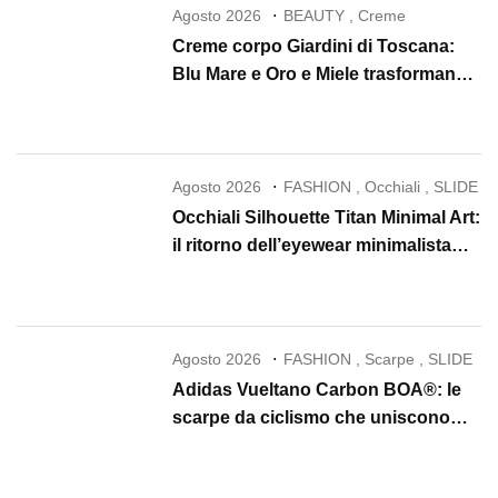
Agosto 2026
BEAUTY
,
Creme
Creme corpo Giardini di Toscana:
Blu Mare e Oro e Miele trasformano
la skincare in un rituale di lusso
Agosto 2026
FASHION
,
Occhiali
,
SLIDE
Occhiali Silhouette Titan Minimal Art:
il ritorno dell’eyewear minimalista
che conquista il 2026
Agosto 2026
FASHION
,
Scarpe
,
SLIDE
Adidas Vueltano Carbon BOA®: le
scarpe da ciclismo che uniscono
performance, comfort e massima
precisione