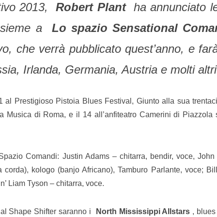
stivo 2013,
Robert Plant
ha annunciato l
insieme a
Lo spazio Sensational Coma
o, che verrà pubblicato quest’anno, e far
sia, Irlanda, Germania, Austria e molti altri
11 al Prestigioso Pistoia Blues Festival, Giunto alla sua trent
la Musica di Roma, e il 14 all’anfiteatro Camerini di Piazzola 
Spazio Comandi: Justin Adams – chitarra, bendir, voce, John
na corda), kologo (banjo Africano), Tamburo Parlante, voce; Bil
n’ Liam Tyson – chitarra, voce.
ional Shape Shifter saranno i
North Mississippi Allstars
, blues 