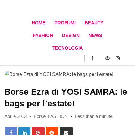
Skip
to
content
HOME
PROFUMI
BEAUTY
FASHION
DESIGN
NEWS
TECNOLOGIA
Borse Ezra di YOSI SAMRA: le
bags per l’estate!
Aprile 2013
Borse
,
FASHION
Less than a minute
Pinterest
Reddit
Share