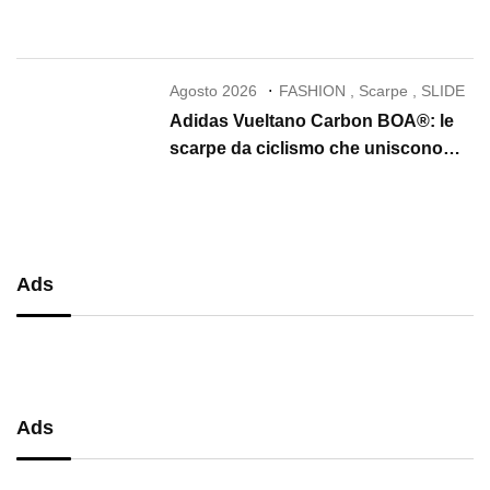
che conquista il 2026
Agosto 2026
FASHION
,
Scarpe
,
SLIDE
Adidas Vueltano Carbon BOA®: le
scarpe da ciclismo che uniscono
performance, comfort e massima
precisione
Ads
Ads