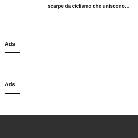
scarpe da ciclismo che uniscono
performance, comfort e massima
precisione
Ads
Ads