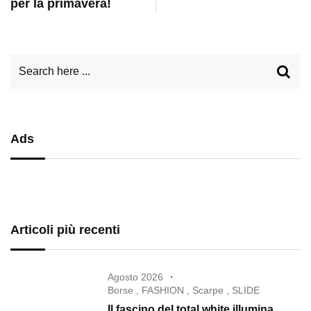
per la primavera!
Ads
Articoli più recenti
Agosto 2026
Borse
,
FASHION
,
Scarpe
,
SLIDE
Il fascino del total white illumina