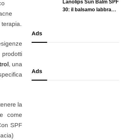
Lanolips Sun Balm SPF
co
precisione
30: il balsamo labbra
’acne
all’anguria che
 terapia.
protegge, idrata e
illumina per tutta
Ads
l’estate
igenze
 prodotti
rol
, una
Ads
pecifica
tenere la
le come
. Con SPF
macia)