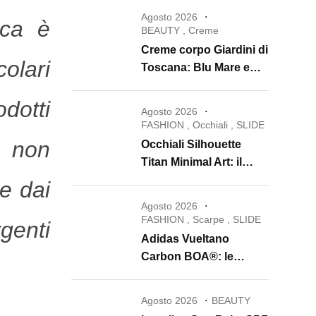
Agosto 2026
ica è
BEAUTY
,
Creme
Creme corpo Giardini di
olari
Toscana: Blu Mare e
Oro e Miele trasformano
odotti
la skincare in un rituale
Agosto 2026
di lusso
FASHION
,
Occhiali
,
SLIDE
 non
Occhiali Silhouette
Titan Minimal Art: il
ritorno dell’eyewear
e dai
minimalista che
Agosto 2026
conquista il 2026
FASHION
,
Scarpe
,
SLIDE
rgenti
Adidas Vueltano
Carbon BOA®: le
scarpe da ciclismo che
uniscono performance,
Agosto 2026
BEAUTY
comfort e massima