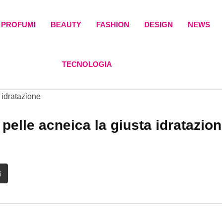
PROFUMI
BEAUTY
FASHION
DESIGN
NEWS
TECNOLOGIA
 pelle acneica la giusta idratazio
it
Share
via
Email