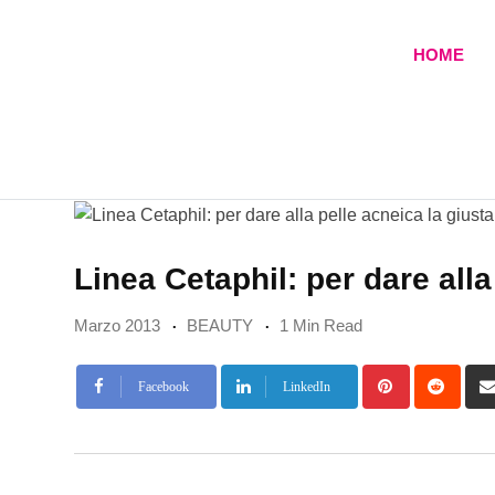
Skip
to
HOME
content
Linea Cetaphil: per dare alla
Marzo 2013
BEAUTY
1 Min Read
Pinterest
Redd
Facebook
LinkedIn