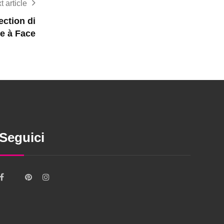
t article
ction di
e à Face
Seguici