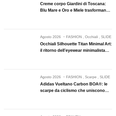
Creme corpo Giardini di Toscana:
Blu Mare e Oro e Miele trasformano
la skincare in un rituale di lusso
Agosto 2026
FASHION
,
Occhiali
,
SLIDE
Occhiali Silhouette Titan Minimal Art:
il ritorno dell’eyewear minimalista
che conquista il 2026
Agosto 2026
FASHION
,
Scarpe
,
SLIDE
Adidas Vueltano Carbon BOA®: le
scarpe da ciclismo che uniscono
performance, comfort e massima
precisione