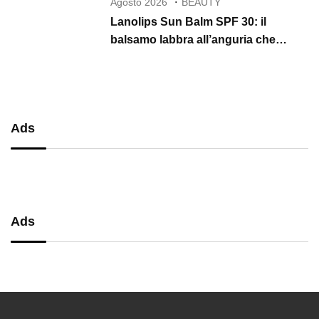
Agosto 2026
BEAUTY
Lanolips Sun Balm SPF 30: il
balsamo labbra all’anguria che
protegge, idrata e illumina per tutta
l’estate
Ads
Ads