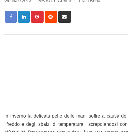
Gennaio 2013
BEAUTY
,
Creme
1 Min Read
Pinterest
Reddit
Share
via
Email
In inverno la delicata pelle delle mani soffre a causa del
freddo e degli sbalzi di temperatura, screpolandosi con