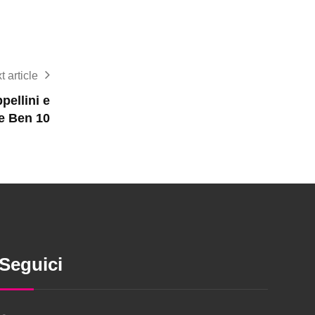
t article
pellini e
e Ben 10
Seguici