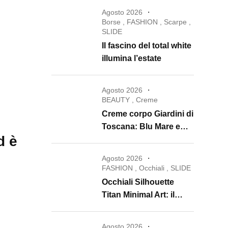
Agosto 2026
Borse
,
FASHION
,
Scarpe
,
SLIDE
Il fascino del total white
illumina l’estate
Agosto 2026
BEAUTY
,
Creme
Creme corpo Giardini di
Toscana: Blu Mare e
d è
Oro e Miele trasformano
la skincare in un rituale
Agosto 2026
di lusso
FASHION
,
Occhiali
,
SLIDE
Occhiali Silhouette
Titan Minimal Art: il
ritorno dell’eyewear
minimalista che
Agosto 2026