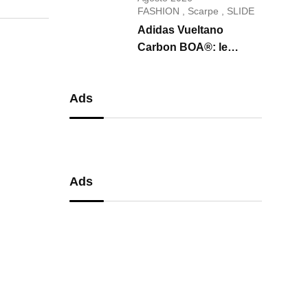
conquista il 2026
FASHION
,
Scarpe
,
SLIDE
Adidas Vueltano
Carbon BOA®: le
scarpe da ciclismo che
uniscono performance,
Ads
comfort e massima
precisione
Ads