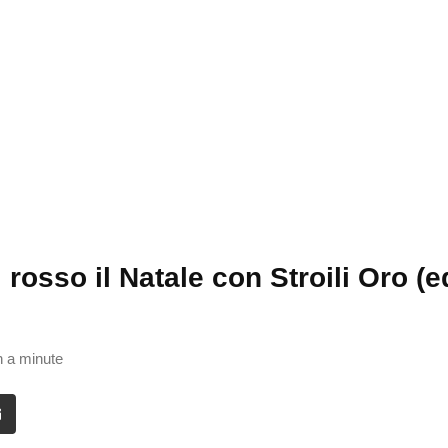
 rosso il Natale con Stroili Oro (e
n a minute
it
Share
via