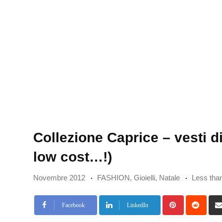
Collezione Caprice – vesti di
low cost…!)
Novembre 2012
FASHION
,
Gioielli
,
Natale
Less tha
Pinterest
Redd
Facebook
LinkedIn