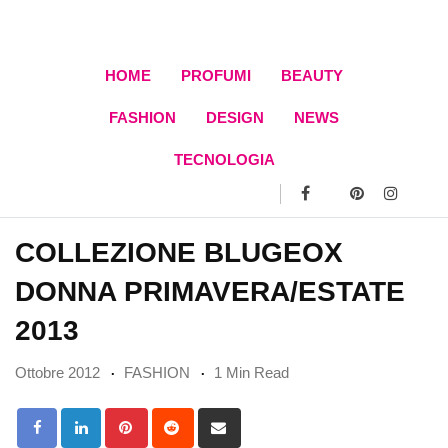
Skip
to
content
HOME
PROFUMI
BEAUTY
FASHION
DESIGN
NEWS
TECNOLOGIA
COLLEZIONE BLUGEOX
DONNA PRIMAVERA/ESTATE
2013
Ottobre 2012
FASHION
1 Min Read
Pinterest
Reddit
Share
via