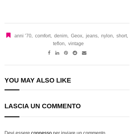
anni ’70
,
comfort
,
denim
,
Geox
,
jeans
,
nylon
,
short
,
teflon
,
vintage
Pinterest
Reddit
Share
via
Email
YOU MAY ALSO LIKE
LASCIA UN COMMENTO
Devi essere
connesso
per inviare un commento.