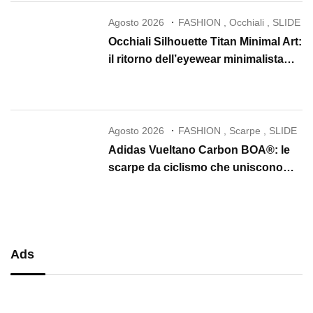
Agosto 2026
FASHION
,
Occhiali
,
SLIDE
Occhiali Silhouette Titan Minimal Art:
il ritorno dell’eyewear minimalista
che conquista il 2026
Agosto 2026
FASHION
,
Scarpe
,
SLIDE
Adidas Vueltano Carbon BOA®: le
scarpe da ciclismo che uniscono
performance, comfort e massima
precisione
Ads