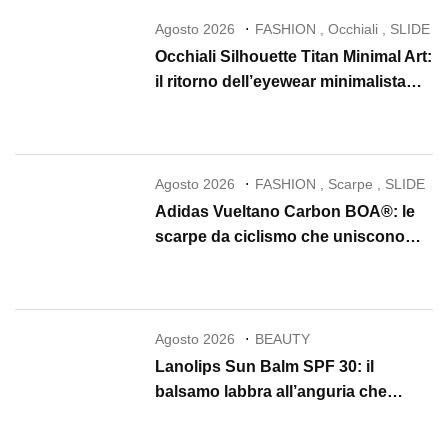
Agosto 2026
FASHION
,
Occhiali
,
SLIDE
Occhiali Silhouette Titan Minimal Art:
il ritorno dell’eyewear minimalista
che conquista il 2026
Agosto 2026
FASHION
,
Scarpe
,
SLIDE
Adidas Vueltano Carbon BOA®: le
scarpe da ciclismo che uniscono
performance, comfort e massima
precisione
Agosto 2026
BEAUTY
Lanolips Sun Balm SPF 30: il
balsamo labbra all’anguria che
protegge, idrata e illumina per tutta
l’estate