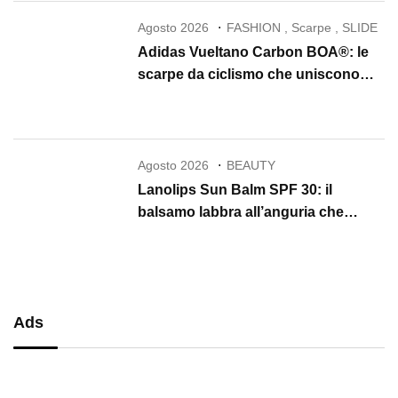
Agosto 2026
FASHION
,
Scarpe
,
SLIDE
Adidas Vueltano Carbon BOA®: le
scarpe da ciclismo che uniscono
performance, comfort e massima
precisione
Agosto 2026
BEAUTY
Lanolips Sun Balm SPF 30: il
balsamo labbra all’anguria che
protegge, idrata e illumina per tutta
l’estate
Ads