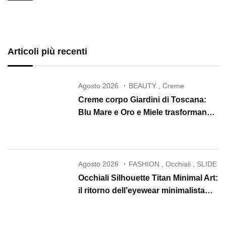
Articoli più recenti
Agosto 2026
BEAUTY
,
Creme
Creme corpo Giardini di Toscana:
Blu Mare e Oro e Miele trasformano
la skincare in un rituale di lusso
Agosto 2026
FASHION
,
Occhiali
,
SLIDE
Occhiali Silhouette Titan Minimal Art:
il ritorno dell’eyewear minimalista
che conquista il 2026