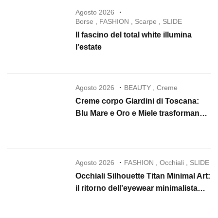
Agosto 2026
Borse
,
FASHION
,
Scarpe
,
SLIDE
Il fascino del total white illumina
l’estate
Agosto 2026
BEAUTY
,
Creme
Creme corpo Giardini di Toscana:
Blu Mare e Oro e Miele trasformano
la skincare in un rituale di lusso
Agosto 2026
FASHION
,
Occhiali
,
SLIDE
Occhiali Silhouette Titan Minimal Art:
il ritorno dell’eyewear minimalista
che conquista il 2026