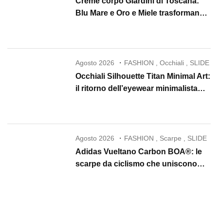
Creme corpo Giardini di Toscana:
Blu Mare e Oro e Miele trasformano
la skincare in un rituale di lusso
Agosto 2026
FASHION
,
Occhiali
,
SLIDE
Occhiali Silhouette Titan Minimal Art:
il ritorno dell’eyewear minimalista
che conquista il 2026
Agosto 2026
FASHION
,
Scarpe
,
SLIDE
Adidas Vueltano Carbon BOA®: le
scarpe da ciclismo che uniscono
performance, comfort e massima
precisione