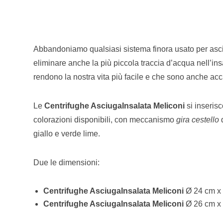
Abbandoniamo qualsiasi sistema finora usato per asciug
eliminare anche la più piccola traccia d’acqua nell’in
rendono la nostra vita più facile e che sono anche accatt
Le
Centrifughe AsciugaInsalata Meliconi
si inserisc
colorazioni disponibili, con meccanismo
gira cestello
giallo e verde lime.
Due le dimensioni:
Centrifughe AsciugaInsalata Meliconi
Ø 24 cm x 
Centrifughe AsciugaInsalata Meliconi
Ø 26 cm x 