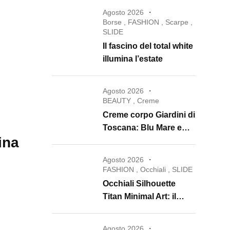
Agosto 2026
Borse
,
FASHION
,
Scarpe
,
SLIDE
Il fascino del total white
illumina l’estate
Agosto 2026
BEAUTY
,
Creme
Creme corpo Giardini di
Toscana: Blu Mare e
ina
Oro e Miele trasformano
la skincare in un rituale
Agosto 2026
di lusso
FASHION
,
Occhiali
,
SLIDE
Occhiali Silhouette
Titan Minimal Art: il
ritorno dell’eyewear
minimalista che
Agosto 2026