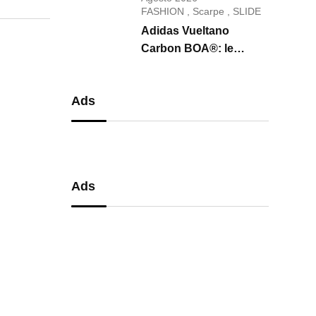
conquista il 2026
FASHION
,
Scarpe
,
SLIDE
Adidas Vueltano
Carbon BOA®: le
scarpe da ciclismo che
uniscono performance,
Ads
comfort e massima
precisione
Ads