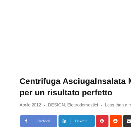
Centrifuga AsciugaInsalata 
per un risultato perfetto
Aprile 2012
DESIGN
,
Elettrodomestici
Less than a 
Pinterest
Redd
Facebook
LinkedIn