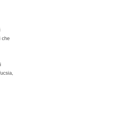
i
i che
i
fucsia,