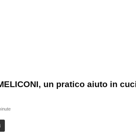
MELICONI, un pratico aiuto in cuc
minute
it
Share
via