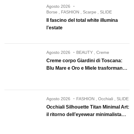
Agosto 2026
Borse
,
FASHION
,
Scarpe
,
SLIDE
Il fascino del total white illumina
l’estate
Agosto 2026
BEAUTY
,
Creme
Creme corpo Giardini di Toscana:
Blu Mare e Oro e Miele trasformano
la skincare in un rituale di lusso
Agosto 2026
FASHION
,
Occhiali
,
SLIDE
Occhiali Silhouette Titan Minimal Art:
il ritorno dell’eyewear minimalista
che conquista il 2026