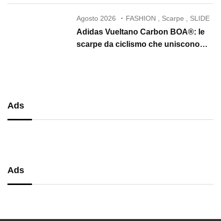
Agosto 2026
FASHION
,
Scarpe
,
SLIDE
Adidas Vueltano Carbon BOA®: le
scarpe da ciclismo che uniscono
performance, comfort e massima
precisione
Ads
Ads