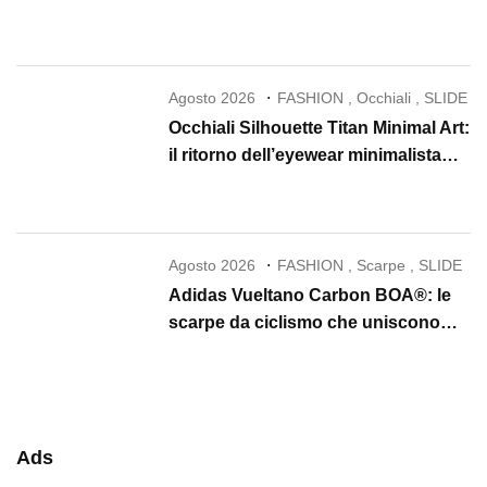
la skincare in un rituale di lusso
Agosto 2026
FASHION
,
Occhiali
,
SLIDE
Occhiali Silhouette Titan Minimal Art:
il ritorno dell’eyewear minimalista
che conquista il 2026
Agosto 2026
FASHION
,
Scarpe
,
SLIDE
Adidas Vueltano Carbon BOA®: le
scarpe da ciclismo che uniscono
performance, comfort e massima
precisione
Ads