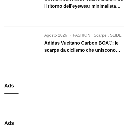
il ritorno dell’eyewear minimalista
che conquista il 2026
Agosto 2026
FASHION
,
Scarpe
,
SLIDE
Adidas Vueltano Carbon BOA®: le
scarpe da ciclismo che uniscono
performance, comfort e massima
precisione
Ads
Ads