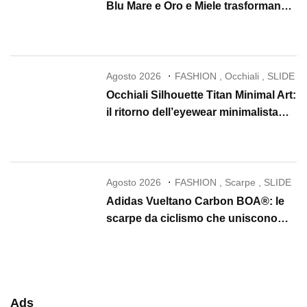
Blu Mare e Oro e Miele trasformano
la skincare in un rituale di lusso
Agosto 2026
FASHION
,
Occhiali
,
SLIDE
Occhiali Silhouette Titan Minimal Art:
il ritorno dell’eyewear minimalista
che conquista il 2026
Agosto 2026
FASHION
,
Scarpe
,
SLIDE
Adidas Vueltano Carbon BOA®: le
scarpe da ciclismo che uniscono
performance, comfort e massima
precisione
Ads