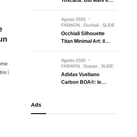
Toscana: Blu Mare e
Oro e Miele trasformano
la skincare in un rituale
Agosto 2026
di lusso
FASHION
,
Occhiali
,
SLIDE
e
Occhiali Silhouette
 un
Titan Minimal Art: il
ritorno dell’eyewear
minimalista che
Agosto 2026
Home
conquista il 2026
FASHION
,
Scarpe
,
SLIDE
ire i
Adidas Vueltano
Carbon BOA®: le
scarpe da ciclismo che
uniscono performance,
Ads
comfort e massima
precisione