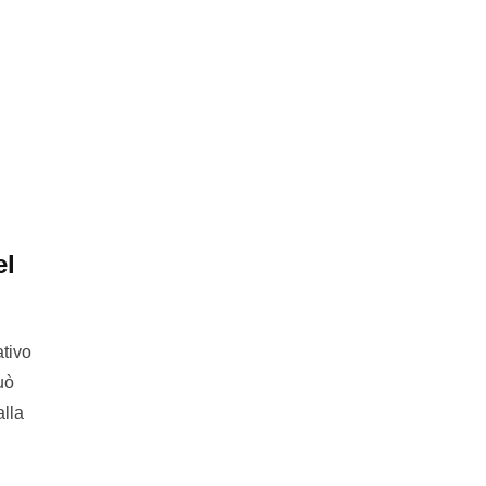
el
tivo
uò
alla