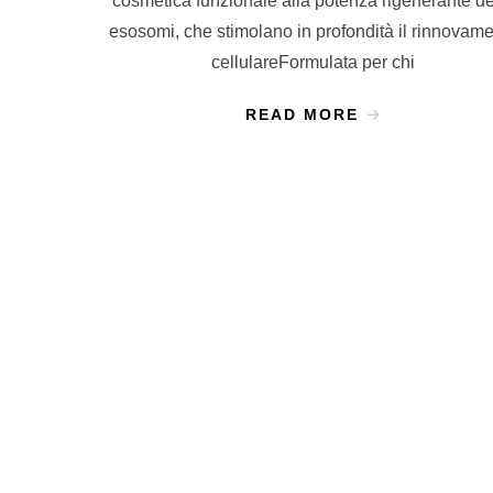
cosmetica funzionale alla potenza rigenerante de
esosomi, che stimolano in profondità il rinnovam
cellulareFormulata per chi
READ MORE