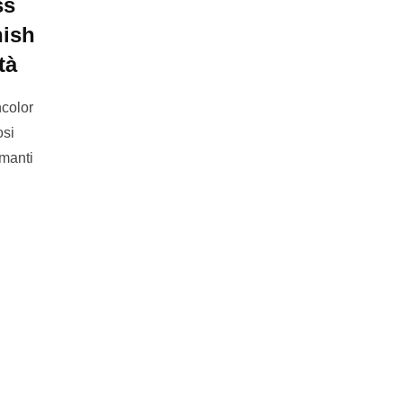
ss
nish
tà
ncolor
osi
rmanti